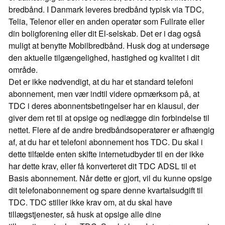
bredbånd. I Danmark leveres bredbånd typisk via TDC,
Telia, Telenor eller en anden operatør som Fullrate eller
din boligforening eller dit El-selskab. Det er i dag også
muligt at benytte Mobilbredbånd. Husk dog at undersøge
den aktuelle tilgængelighed, hastighed og kvalitet i dit
område.
Det er ikke nødvendigt, at du har et standard telefoni
abonnement, men vær indtil videre opmærksom på, at
TDC i deres abonnentsbetingelser har en klausul, der
giver dem ret til at opsige og nedlægge din forbindelse til
nettet. Flere af de andre bredbåndsoperatører er afhængig
af, at du har et telefoni abonnement hos TDC. Du skal i
dette tilfælde enten skifte internetudbyder til en der ikke
har dette krav, eller få konverteret dit TDC ADSL til et
Basis abonnement. Når dette er gjort, vil du kunne opsige
dit telefonabonnement og spare denne kvartalsudgift til
TDC. TDC stiller ikke krav om, at du skal have
tillægstjenester, så husk at opsige alle dine