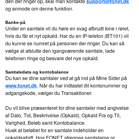
den der ringer op, skal man kontakte
support@fonet.dk
og anmode om denne funktion.
Banke-på
Under en samtale vil du høre en svag afbrudt tone i røret,
hvis du får et nyt opkald. Har du en IP-telefon (BT101) vil
du kunne se numret på personen der ringer. Du kan så
vælge at afslutte den igangværende samtale, lade
telefonen ringe og besvare det nye opkald.
Samtaledata og kontobalance
Du kan se dine samtaler ved at gå ind på Mine Sider på
www.fonet.dk
. Når du har indtastet dit kontonummer og
adgangskode, vælger du Transaktioner.
Du vil blive præsenteret for dine samtaler med angivelse
af Dato, Tid, Beskrivelse (Opkald), Opkald Fra og Til,
Varighed, Beløb samt Kontobalance.
Husk at beløbet for en samtale indeholder en
opkaldsafgift. Hos FONET afregnes samtalerne pr.