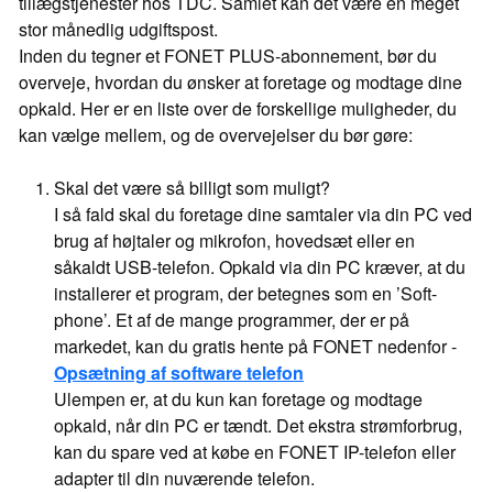
tillægstjenester hos TDC. Samlet kan det være en meget
stor månedlig udgiftspost.
Inden du tegner et FONET PLUS-abonnement, bør du
overveje, hvordan du ønsker at foretage og modtage dine
opkald. Her er en liste over de forskellige muligheder, du
kan vælge mellem, og de overvejelser du bør gøre:
Skal det være så billigt som muligt?
I så fald skal du foretage dine samtaler via din PC ved
brug af højtaler og mikrofon, hovedsæt eller en
såkaldt USB-telefon. Opkald via din PC kræver, at du
installerer et program, der betegnes som en ’Soft-
phone’. Et af de mange programmer, der er på
markedet, kan du gratis hente på FONET nedenfor -
Opsætning af software telefon
Ulempen er, at du kun kan foretage og modtage
opkald, når din PC er tændt. Det ekstra strømforbrug,
kan du spare ved at købe en FONET IP-telefon eller
adapter til din nuværende telefon.