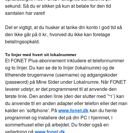
sekund. Så du er sikker på kun at betale for den tid
samtalen har varet!
Det er vigtigt, at du husker at tanke din konto i god tid så
den ikke går på 0 kr., hvorved du ikke kan foretage
betalingsopkald.
To linjer med hvert sit lokalnummer
Et FONET Plus-abonnement inkludere et telefonnummer
og to linjer. Du kan se de to linjer (lokalnumre) og de
tilhørende brugernavne (username) og adgangskoder
(password) på Mine Sider under Lokalnumre. Når FONET
leverer udstyr, er det programmeret til at anvende den
første linie. Den anden linie (den der slutter med ’*1’) kan
du anvende til en anden adapter eller telefon eller det man
kalder en ’softphone’. På
www.fonet.dk
kan du hente
programmet og installere det på din PC i hjemmet, i
sommerhuset eller på arbejdet. Du finder også en
vejledning på
www.fonet.dk
.