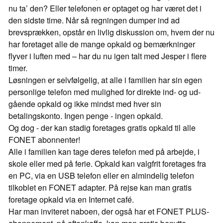
nu ta’ den? Eller telefonen er optaget og har været det i
den sidste time. Når så regningen dumper ind ad
brevsprækken, opstår en livlig diskussion om, hvem der nu
har foretaget alle de mange opkald og bemærkninger
flyver i luften med – har du nu igen talt med Jesper i flere
timer.
Løsningen er selvfølgelig, at alle i familien har sin egen
personlige telefon med mulighed for direkte ind- og ud-
gående opkald og ikke mindst med hver sin
betalingskonto. Ingen penge - ingen opkald.
Og dog - der kan stadig foretages gratis opkald til alle
FONET abonnenter!
Alle i familien kan tage deres telefon med på arbejde, i
skole eller med på ferie. Opkald kan valgfrit foretages fra
en PC, via en USB telefon eller en almindelig telefon
tilkoblet en FONET adapter. På rejse kan man gratis
foretage opkald via en Internet café.
Har man inviteret naboen, der også har et FONET PLUS-