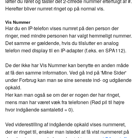
løfter du røret og taster det 2-cifrede nummer efterfulgt af #.
Herefter bliver numret ringet op på normal vis.
Vis Nummer
Har du en IP-telefon vises numret på den person der
ringer, med mindre personen har valgt hemmeligt nummer.
Det samme er gældende, hvis du tilslutter en analog
telefon med display til en IP-adapter (f.eks. en SPA112).
De der ikke har Vis Nummer kan benytte en anden måde
at få den samme information. Ved gå ind på 'Mine Sider'
under Forbrug kan man se sine seneste ind- og udgående
opkald.
Her kan man også se om der er nogen der har ringet,
mens man har været væk fra telefonen (Rød pil til højre
hvor indgående samtaletid = 0).
Ved viderestilling af indgående opkald vises nummeret,
der er ringet til, ønsker man istedet at få vist nummeret på