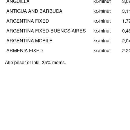
ANGUILLA
kr./minut
3,0
ANTIGUA AND BARBUDA
kr./minut
3,1
ARGENTINA FIXED
kr./minut
1,7
ARGENTINA FIXED-BUENOS AIRES
kr./minut
0,4
ARGENTINA MOBILE
kr./minut
2,0
ARMENIA FIXED
kr./minut
2,2
ARMENIA MOBILE
kr./minut
2,9
Alle priser er inkl. 25% moms.
ARUBA
kr./minut
3,1
ASCENSION
kr./minut
14,
AT&T M2M
kr./minut
0,4
AUSTRALIA FIXED
kr./minut
0,4
AUSTRALIA MOBILE
kr./minut
0,5
AUSTRALIA MOBILE-SATELLITE
kr./minut
0,5
AUSTRALIA SPECIAL SERVICES
kr./minut
0,5